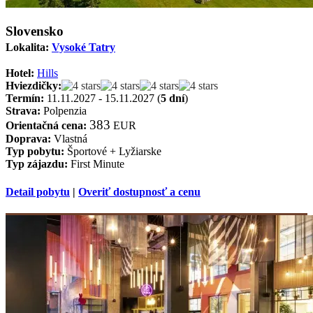
Slovensko
Lokalita:
Vysoké Tatry
Hotel:
Hills
Hviezdičky:
Termín:
11.11.2027 - 15.11.2027 (
5 dní
)
Strava:
Polpenzia
383
Orientačná cena:
EUR
Doprava:
Vlastná
Typ pobytu:
Športové + Lyžiarske
Typ zájazdu:
First Minute
Detail pobytu
|
Overiť dostupnosť a cenu