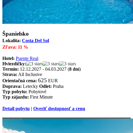
Španielsko
Lokalita:
Costa Del Sol
Zľava: 11 %
Hotel:
Puente Real
Hviezdičky:
Termín:
12.12.2027 - 04.03.2027 (
8 dní
)
Strava:
All Inclusive
625
Orientačná cena:
EUR
Doprava:
Letecky
Odlet:
Praha
Typ pobytu:
Pobytové
Typ zájazdu:
First Minute
Detail pobytu
|
Overiť dostupnosť a cenu