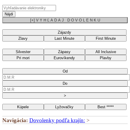
Nájdi
[+] V Y H Ľ A D A J D O V O L E N K U
Zájazdy
Zlavy
Last Minute
First Minute
Silvester
Zápasy
All Inclusive
Pri mori
Eurovíkendy
Plavby
Od
Do
>
Kúpele
Lyžovačky
Best *****
Navigácia:
Dovolenky podľa krajín:
>