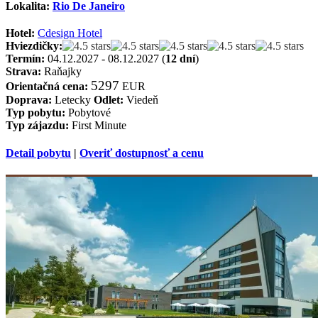
Lokalita:
Rio De Janeiro
Hotel:
Cdesign Hotel
Hviezdičky:
Termín:
04.12.2027 - 08.12.2027 (
12 dní
)
Strava:
Raňajky
5297
Orientačná cena:
EUR
Doprava:
Letecky
Odlet:
Viedeň
Typ pobytu:
Pobytové
Typ zájazdu:
First Minute
Detail pobytu
|
Overiť dostupnosť a cenu