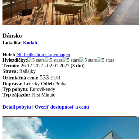
Dánsko
Lokalita:
Kodaň
Hotel:
Nh Collection Copenhagen
Hviezdičky:
Termín:
26.12.2027 - 02.01.2027 (
3 dní
)
Strava:
Raňajky
533
Orientačná cena:
EUR
Doprava:
Letecky
Odlet:
Praha
Typ pobytu:
Eurovíkendy
Typ zájazdu:
First Minute
Detail pobytu
|
Overiť dostupnosť a cenu