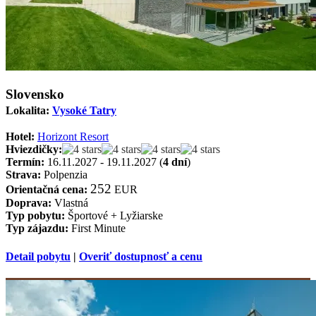
Slovensko
Lokalita:
Vysoké Tatry
Hotel:
Horizont Resort
Hviezdičky:
Termín:
16.11.2027 - 19.11.2027 (
4 dní
)
Strava:
Polpenzia
252
Orientačná cena:
EUR
Doprava:
Vlastná
Typ pobytu:
Športové + Lyžiarske
Typ zájazdu:
First Minute
Detail pobytu
|
Overiť dostupnosť a cenu