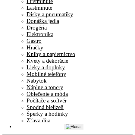
Firstminute
Lastminute
Disky a pneumatiky
Donáška jedla
Drogéria
Elektronika
Gastro
Hračky
Knihy a papiernictvo
Kvety a dekorácie
Lieky a doplnky
Mobilné telefóny
Nábytok
Náplne a tonery
Oblečenie a móda
Počítače a softvér
Spodná bielizeň
Šperky a hodinky
Zľava dňa