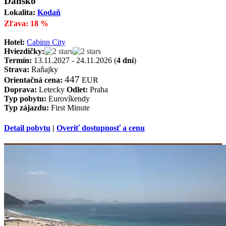
Dánsko
Lokalita:
Kodaň
Zľava: 18 %
Hotel:
Cabinn City
Hviezdičky:
Termín:
13.11.2027 - 24.11.2026 (
4 dní
)
Strava:
Raňajky
447
Orientačná cena:
EUR
Doprava:
Letecky
Odlet:
Praha
Typ pobytu:
Eurovíkendy
Typ zájazdu:
First Minute
Detail pobytu
|
Overiť dostupnosť a cenu