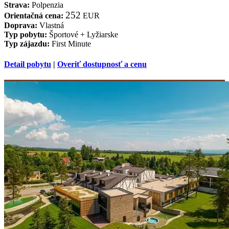
Strava:
Polpenzia
252
Orientačná cena:
EUR
Doprava:
Vlastná
Typ pobytu:
Športové + Lyžiarske
Typ zájazdu:
First Minute
Detail pobytu
|
Overiť dostupnosť a cenu