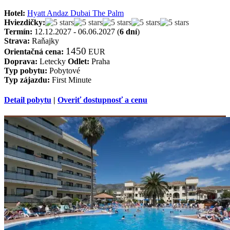
Hotel:
Hyatt Andaz Dubai The Palm
Hviezdičky:
Termín:
12.12.2027 - 06.06.2027 (
6 dní
)
Strava:
Raňajky
1450
Orientačná cena:
EUR
Doprava:
Letecky
Odlet:
Praha
Typ pobytu:
Pobytové
Typ zájazdu:
First Minute
Detail pobytu
|
Overiť dostupnosť a cenu