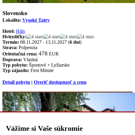
Slovensko
Lokalita:
Vysoké Tatry
Hotel:
Hills
Hviezdičky:
Termín:
08.11.2027 - 13.11.2027 (
6 dní
)
Strava:
Polpenzia
478
Orientačná cena:
EUR
Doprava:
Vlastná
Typ pobytu:
Športové + Lyžiarske
Typ zájazdu:
First Minute
Detail pobytu
|
Overiť dostupnosť a cenu
Vážime si Vaše súkromie