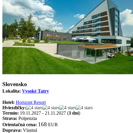
Slovensko
Lokalita:
Vysoké Tatry
Hotel:
Horizont Resort
Hviezdičky:
Termín:
19.11.2027 - 21.11.2027 (
3 dní
)
Strava:
Polpenzia
168
Orientačná cena:
EUR
Doprava:
Vlastná