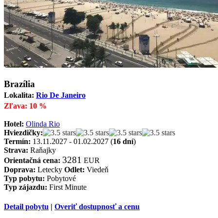
Brazília
Lokalita:
Rio De Janeiro
Zľava: 10 %
Hotel:
Olinda Rio
Hviezdičky:
Termín:
13.11.2027 - 01.02.2027 (
16 dní
)
Strava:
Raňajky
3281
Orientačná cena:
EUR
Doprava:
Letecky
Odlet:
Viedeň
Typ pobytu:
Pobytové
Typ zájazdu:
First Minute
Detail pobytu
|
Overiť dostupnosť a cenu