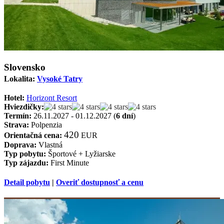
Slovensko
Lokalita:
Vysoké Tatry
Hotel:
Horizont Resort
Hviezdičky:
Termín:
26.11.2027 - 01.12.2027 (
6 dní
)
Strava:
Polpenzia
420
Orientačná cena:
EUR
Doprava:
Vlastná
Typ pobytu:
Športové + Lyžiarske
Typ zájazdu:
First Minute
Detail pobytu
|
Overiť dostupnosť a cenu