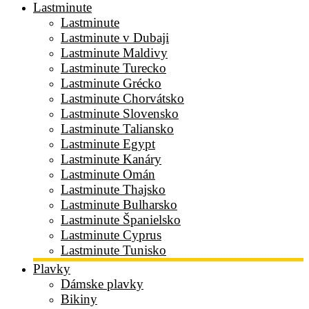
Lastminute
Lastminute
Lastminute v Dubaji
Lastminute Maldivy
Lastminute Turecko
Lastminute Grécko
Lastminute Chorvátsko
Lastminute Slovensko
Lastminute Taliansko
Lastminute Egypt
Lastminute Kanáry
Lastminute Omán
Lastminute Thajsko
Lastminute Bulharsko
Lastminute Španielsko
Lastminute Cyprus
Lastminute Tunisko
Plavky
Dámske plavky
Bikiny