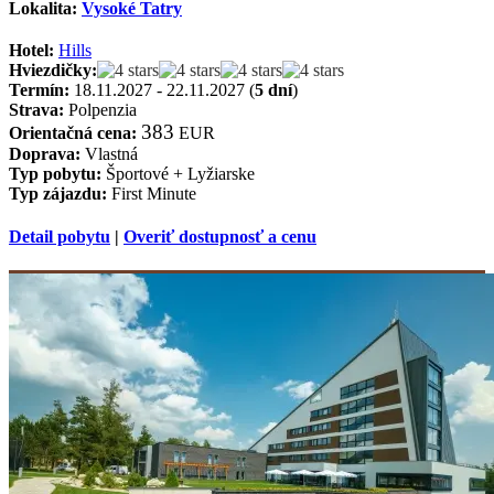
Lokalita:
Vysoké Tatry
Hotel:
Hills
Hviezdičky:
Termín:
18.11.2027 - 22.11.2027 (
5 dní
)
Strava:
Polpenzia
383
Orientačná cena:
EUR
Doprava:
Vlastná
Typ pobytu:
Športové + Lyžiarske
Typ zájazdu:
First Minute
Detail pobytu
|
Overiť dostupnosť a cenu