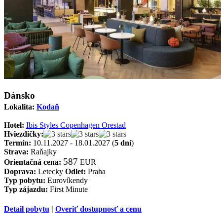
Dánsko
Lokalita:
Kodaň
Hotel:
Ibis Styles Copenhagen Orestad
Hviezdičky:
Termín:
10.11.2027 - 18.01.2027 (
5 dní
)
Strava:
Raňajky
587
Orientačná cena:
EUR
Doprava:
Letecky
Odlet:
Praha
Typ pobytu:
Eurovíkendy
Typ zájazdu:
First Minute
Detail pobytu
|
Overiť dostupnosť a cenu