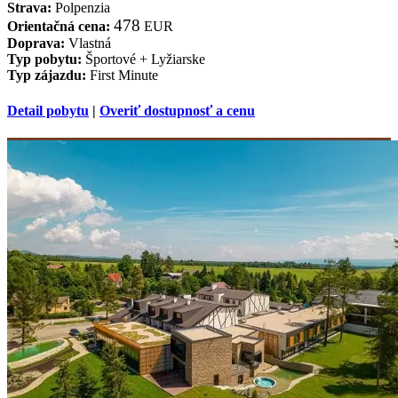
Strava:
Polpenzia
478
Orientačná cena:
EUR
Doprava:
Vlastná
Typ pobytu:
Športové + Lyžiarske
Typ zájazdu:
First Minute
Detail pobytu
|
Overiť dostupnosť a cenu