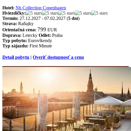
Hotel:
Nh Collection Copenhagen
Hviezdičky:
Termín:
27.12.2027 - 07.02.2027 (
5 dní
)
Strava:
Raňajky
799
Orientačná cena:
EUR
Doprava:
Letecky
Odlet:
Praha
Typ pobytu:
Eurovíkendy
Typ zájazdu:
First Minute
Detail pobytu
|
Overiť dostupnosť a cenu