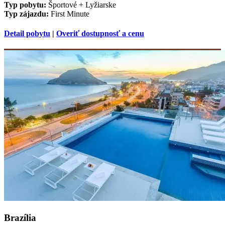
Typ pobytu:
Športové + Lyžiarske
Typ zájazdu:
First Minute
Detail pobytu
|
Overiť dostupnosť a cenu
Brazília