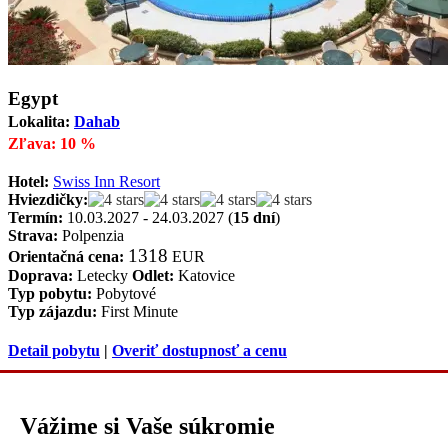
Egypt
Lokalita:
Dahab
Zľava: 10 %
Hotel:
Swiss Inn Resort
Hviezdičky:
Termín:
10.03.2027 - 24.03.2027 (
15 dní
)
Strava:
Polpenzia
1318
Orientačná cena:
EUR
Doprava:
Letecky
Odlet:
Katovice
Typ pobytu:
Pobytové
Typ zájazdu:
First Minute
Detail pobytu
|
Overiť dostupnosť a cenu
Vážime si Vaše súkromie