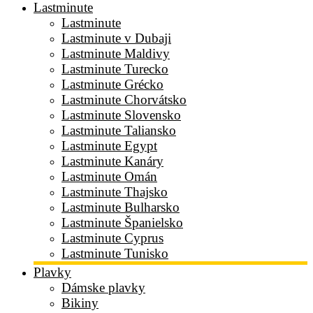
Lastminute
Lastminute
Lastminute v Dubaji
Lastminute Maldivy
Lastminute Turecko
Lastminute Grécko
Lastminute Chorvátsko
Lastminute Slovensko
Lastminute Taliansko
Lastminute Egypt
Lastminute Kanáry
Lastminute Omán
Lastminute Thajsko
Lastminute Bulharsko
Lastminute Španielsko
Lastminute Cyprus
Lastminute Tunisko
Plavky
Dámske plavky
Bikiny