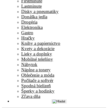
Firstminute
Lastminute
Disky a pneumatiky
Donáška jedla
Drogéria
Elektronika
Gastro
Hračky
Knihy a papiernictvo
Kvety a dekorácie
Lieky a doplnky
Mobilné telefóny
Nábytok
Náplne a tonery
Oblečenie a móda
Počítače a softvér
Spodná bielizeň
Šperky a hodinky
Zľava dňa