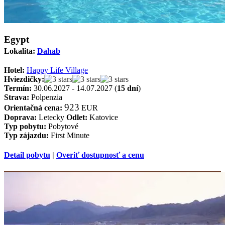
Egypt
Lokalita:
Dahab
Hotel:
Happy Life Village
Hviezdičky:
Termín:
30.06.2027 - 14.07.2027 (
15 dní
)
Strava:
Polpenzia
923
Orientačná cena:
EUR
Doprava:
Letecky
Odlet:
Katovice
Typ pobytu:
Pobytové
Typ zájazdu:
First Minute
Detail pobytu
|
Overiť dostupnosť a cenu