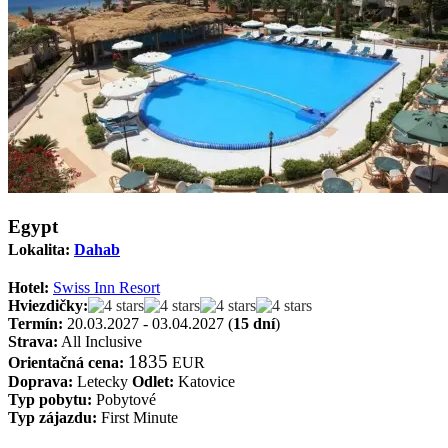
Egypt
Lokalita:
Dahab
Hotel:
Swiss Inn Resort
Hviezdičky:
Termín:
20.03.2027 - 03.04.2027 (
15 dní
)
Strava:
All Inclusive
1835
Orientačná cena:
EUR
Doprava:
Letecky
Odlet:
Katovice
Typ pobytu:
Pobytové
Typ zájazdu:
First Minute