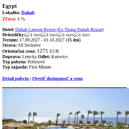
Egypt
Lokalita:
Dahab
Zľava: 1 %
Hotel:
Dahab Lagoon Resort (Ex Tirana Dahab Resort)
Hviezdičky:
Termín:
17.09.2027 - 01.10.2027 (
15 dní
)
Strava:
All Inclusive
1271
Orientačná cena:
EUR
Doprava:
Letecky
Odlet:
Katovice
Typ pobytu:
Pobytové
Typ zájazdu:
First Minute
Detail pobytu
|
Overiť dostupnosť a cenu