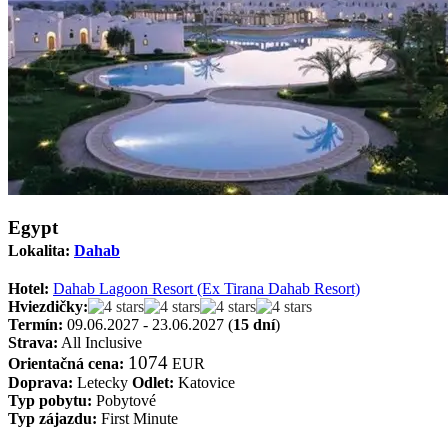
Egypt
Lokalita:
Dahab
Hotel:
Dahab Lagoon Resort (Ex Tirana Dahab Resort)
Hviezdičky:
Termín:
09.06.2027 - 23.06.2027 (
15 dní
)
Strava:
All Inclusive
1074
Orientačná cena:
EUR
Doprava:
Letecky
Odlet:
Katovice
Typ pobytu:
Pobytové
Typ zájazdu:
First Minute