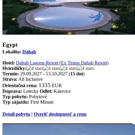
Egypt
Lokalita:
Dahab
Hotel:
Dahab Lagoon Resort (Ex Tirana Dahab Resort)
Hviezdičky:
Termín:
29.09.2027 - 13.10.2027 (
15 dní
)
Strava:
All Inclusive
1335
Orientačná cena:
EUR
Doprava:
Letecky
Odlet:
Katovice
Typ pobytu:
Pobytové
Typ zájazdu:
First Minute
Detail pobytu
|
Overiť dostupnosť a cenu