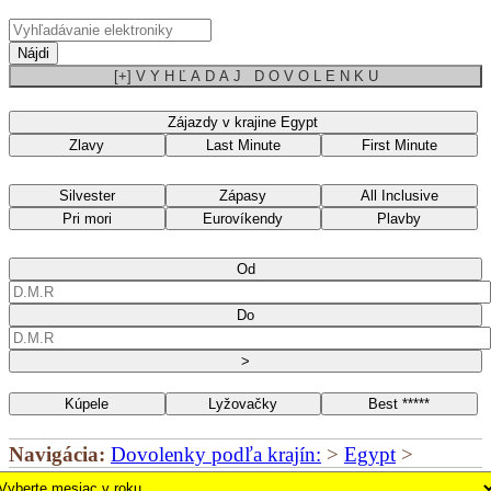
Nájdi
[+] V Y H Ľ A D A J D O V O L E N K U
Zájazdy v krajine Egypt
Zlavy
Last Minute
First Minute
Silvester
Zápasy
All Inclusive
Pri mori
Eurovíkendy
Plavby
Od
Do
>
Kúpele
Lyžovačky
Best *****
Navigácia:
Dovolenky podľa krajín:
>
Egypt
>