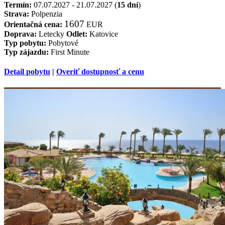
Termín:
07.07.2027 - 21.07.2027 (
15 dní
)
Strava:
Polpenzia
1607
Orientačná cena:
EUR
Doprava:
Letecky
Odlet:
Katovice
Typ pobytu:
Pobytové
Typ zájazdu:
First Minute
Detail pobytu
|
Overiť dostupnosť a cenu