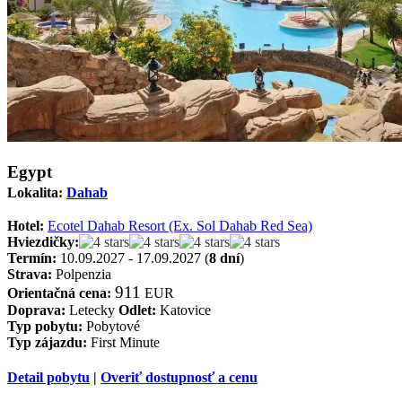
Egypt
Lokalita:
Dahab
Hotel:
Ecotel Dahab Resort (Ex. Sol Dahab Red Sea)
Hviezdičky:
Termín:
10.09.2027 - 17.09.2027 (
8 dní
)
Strava:
Polpenzia
911
Orientačná cena:
EUR
Doprava:
Letecky
Odlet:
Katovice
Typ pobytu:
Pobytové
Typ zájazdu:
First Minute
Detail pobytu
|
Overiť dostupnosť a cenu