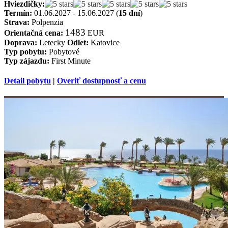
Hviezdičky:
Termín:
01.06.2027 - 15.06.2027 (
15 dní
)
Strava:
Polpenzia
1483
Orientačná cena:
EUR
Doprava:
Letecky
Odlet:
Katovice
Typ pobytu:
Pobytové
Typ zájazdu:
First Minute
Detail pobytu
|
Overiť dostupnosť a cenu