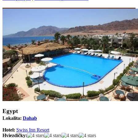
Egypt
Lokalita:
Dahab
Hotel:
Swiss Inn Resort
Hviezdičky: