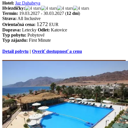
Hotel:
Jaz Dahabeya
Hviezdičky:
Termín:
19.03.2027 - 30.03.2027 (
12 dní
)
Strava:
All Inclusive
1272
Orientačná cena:
EUR
Doprava:
Letecky
Odlet:
Katovice
Typ pobytu:
Pobytové
Typ zájazdu:
First Minute
Detail pobytu
|
Overiť dostupnosť a cenu