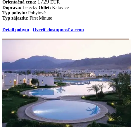
1729
Orientačná cena:
EUR
Doprava:
Letecky
Odlet:
Katovice
Typ pobytu:
Pobytové
Typ zájazdu:
First Minute
Detail pobytu
|
Overiť dostupnosť a cenu