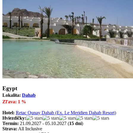
Egypt
Lokalita:
Dahab
Zľava: 1 %
Hotel:
Retac Qunay Dahab (Ex. Le Meridien Dahab Resort)
Hviezdičky:
Termín:
21.09.2027 - 05.10.2027 (
15 dní
)
Strava:
All Inclusive