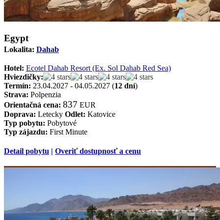
Egypt
Lokalita:
Dahab
Hotel:
Ecotel Dahab Resort (Ex. Sol Dahab Red Sea)
Hviezdičky:
Termín:
23.04.2027 - 04.05.2027 (
12 dní
)
Strava:
Polpenzia
837
Orientačná cena:
EUR
Doprava:
Letecky
Odlet:
Katovice
Typ pobytu:
Pobytové
Typ zájazdu:
First Minute
Detail pobytu
|
Overiť dostupnosť a cenu