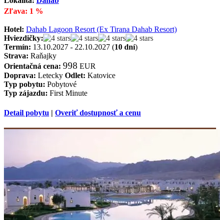
Lokalita:
Dahab
Zľava: 1 %
Hotel:
Dahab Lagoon Resort (Ex Tirana Dahab Resort)
Hviezdičky:
Termín:
13.10.2027 - 22.10.2027 (
10 dní
)
Strava:
Raňajky
998
Orientačná cena:
EUR
Doprava:
Letecky
Odlet:
Katovice
Typ pobytu:
Pobytové
Typ zájazdu:
First Minute
Detail pobytu
|
Overiť dostupnosť a cenu