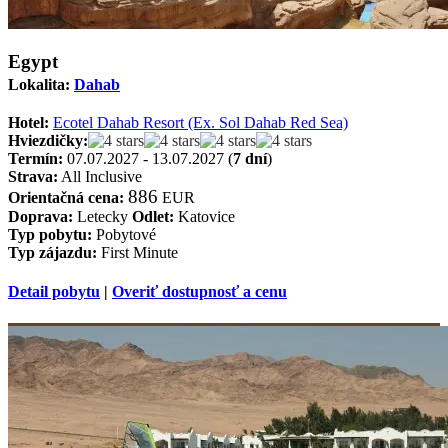
Egypt
Lokalita:
Dahab
Hotel:
Ecotel Dahab Resort (Ex. Sol Dahab Red Sea)
Hviezdičky:
Termín:
07.07.2027 - 13.07.2027 (
7 dní
)
Strava:
All Inclusive
886
Orientačná cena:
EUR
Doprava:
Letecky
Odlet:
Katovice
Typ pobytu:
Pobytové
Typ zájazdu:
First Minute
Detail pobytu
|
Overiť dostupnosť a cenu