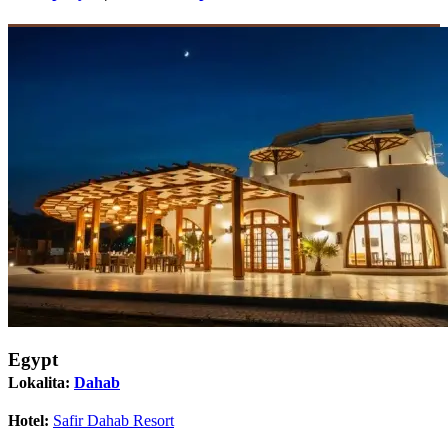
Egypt
Lokalita:
Dahab
Hotel:
Safir Dahab Resort