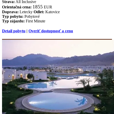
Strava:
All Inclusive
1855
Orientačná cena:
EUR
Doprava:
Letecky
Odlet:
Katovice
Typ pobytu:
Pobytové
Typ zájazdu:
First Minute
Detail pobytu
|
Overiť dostupnosť a cenu