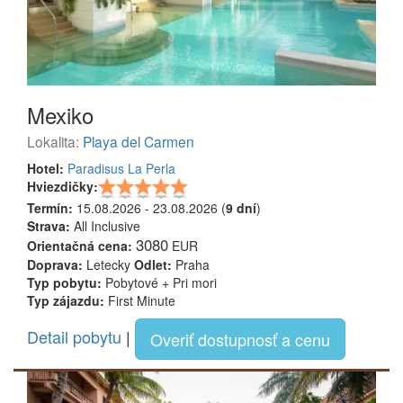
Mexiko
Lokalita:
Playa del Carmen
Hotel:
Paradisus La Perla
Hviezdičky:
Termín:
15.08.2026 - 23.08.2026 (
9 dní
)
Strava:
All Inclusive
3080
Orientačná cena:
EUR
Doprava:
Letecky
Odlet:
Praha
Typ pobytu:
Pobytové + Pri mori
Typ zájazdu:
First Minute
Detail pobytu
|
Overiť dostupnosť a cenu