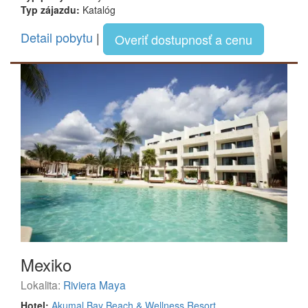
Typ zájazdu:
Katalóg
Detail pobytu
|
Overiť dostupnosť a cenu
Mexiko
Lokalita:
Riviera Maya
Hotel:
Akumal Bay Beach & Wellness Resort