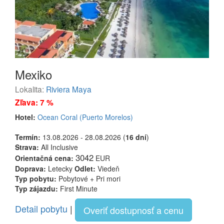
Mexiko
Lokalita:
Riviera Maya
Zľava: 7 %
Hotel:
Ocean Coral (Puerto Morelos)
Termín:
13.08.2026 - 28.08.2026 (
16 dní
)
Strava:
All Inclusive
3042
Orientačná cena:
EUR
Doprava:
Letecky
Odlet:
Viedeň
Typ pobytu:
Pobytové + Pri mori
Typ zájazdu:
First Minute
Detail pobytu
|
Overiť dostupnosť a cenu