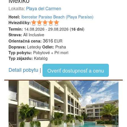
Lokalita:
Playa del Carmen
Hotel:
Iberostar Paraiso Beach (Playa Paraíso)
Hviezdičky:
Termín:
14.08.2026 - 29.08.2026 (
16 dní
)
Strava:
All Inclusive
3616
Orientačná cena:
EUR
Doprava:
Letecky
Odlet:
Praha
Typ pobytu:
Pobytové + Pri mori
Typ zájazdu:
Katalóg
Detail pobytu
|
Overiť dostupnosť a cenu