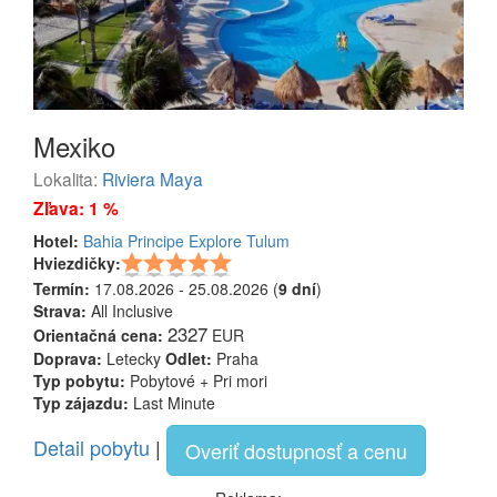
Mexiko
Lokalita:
Riviera Maya
Zľava: 1 %
Hotel:
Bahia Principe Explore Tulum
Hviezdičky:
Termín:
17.08.2026 - 25.08.2026 (
9 dní
)
Strava:
All Inclusive
2327
Orientačná cena:
EUR
Doprava:
Letecky
Odlet:
Praha
Typ pobytu:
Pobytové + Pri mori
Typ zájazdu:
Last Minute
Detail pobytu
|
Overiť dostupnosť a cenu