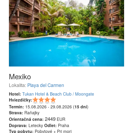
Mexiko
Lokalita:
Playa del Carmen
Hotel:
Tukan Hotel & Beach Club / Moongate
Hviezdičky:
Termín:
15.08.2026 - 29.08.2026 (
15 dní
)
Strava:
Raňajky
2449
Orientačná cena:
EUR
Doprava:
Letecky
Odlet:
Praha
Typ pobytu:
Pobytové + Pri mori