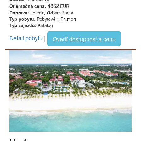
4862
Orientačná cena:
EUR
Doprava:
Letecky
Odlet:
Praha
Typ pobytu:
Pobytové + Pri mori
Typ zájazdu:
Katalóg
Detail pobytu
|
Overiť dostupnosť a cenu