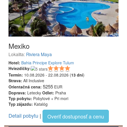
Mexiko
Lokalita:
Riviera Maya
Hotel:
Bahia Principe Explore Tulum
Hviezdičky:
Termín:
10.08.2026 - 22.08.2026 (
13 dní
)
Strava:
All Inclusive
5255
Orientačná cena:
EUR
Doprava:
Letecky
Odlet:
Praha
Typ pobytu:
Pobytové + Pri mori
Typ zájazdu:
Katalóg
Detail pobytu
|
Overiť dostupnosť a cenu