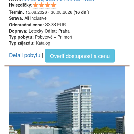
Hviezdičky:
Termín:
15.08.2026 - 30.08.2026 (
16 dní
)
Strava:
All Inclusive
3328
Orientačná cena:
EUR
Doprava:
Letecky
Odlet:
Praha
Typ pobytu:
Pobytové + Pri mori
Typ zájazdu:
Katalóg
Detail pobytu
|
Overiť dostupnosť a cenu