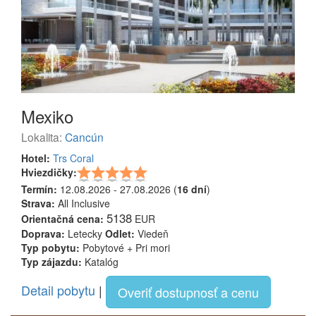
Mexiko
Lokalita:
Cancún
Hotel:
Trs Coral
Hviezdičky:
Termín:
12.08.2026 - 27.08.2026 (
16 dní
)
Strava:
All Inclusive
5138
Orientačná cena:
EUR
Doprava:
Letecky
Odlet:
Viedeň
Typ pobytu:
Pobytové + Pri mori
Typ zájazdu:
Katalóg
Detail pobytu
|
Overiť dostupnosť a cenu