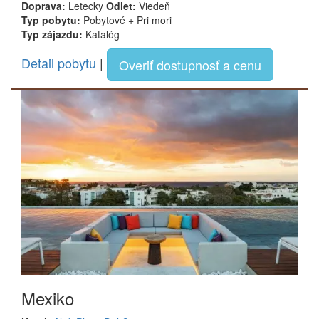
Doprava:
Letecky
Odlet:
Viedeň
Typ pobytu:
Pobytové + Pri mori
Typ zájazdu:
Katalóg
Detail pobytu
|
Overiť dostupnosť a cenu
Mexiko