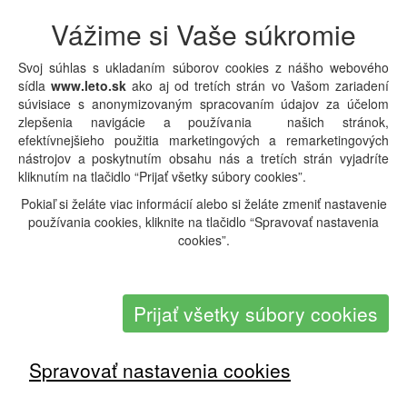
3206
Orientačná cena:
EUR
Doprava:
Letecky
Odlet:
Praha
Vážime si Vaše súkromie
Typ pobytu:
Pobytové + Pri mori
Typ zájazdu:
Katalóg
Svoj súhlas s ukladaním súborov cookies z nášho webového
sídla
www.leto.sk
ako aj od tretích strán vo Vašom zariadení
Detail pobytu
|
Overiť dostupnosť a cenu
súvisiace s anonymizovaným spracovaním údajov za účelom
zlepšenia navigácie a používania našich stránok,
efektívnejšieho použitia marketingových a remarketingových
nástrojov a poskytnutím obsahu nás a tretích strán vyjadríte
kliknutím na tlačidlo “Prijať všetky súbory cookies”.
Pokiaľ si želáte viac informácií alebo si želáte zmeniť nastavenie
používania cookies, kliknite na tlačidlo “Spravovať nastavenia
cookies”.
Prijať všetky súbory cookies
Spravovať nastavenia cookies
Mexiko