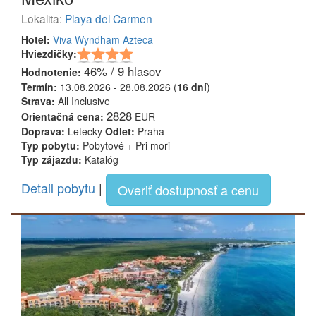
Lokalita:
Playa del Carmen
Hotel:
Viva Wyndham Azteca
Hviezdičky:
46% / 9 hlasov
Hodnotenie:
Termín:
13.08.2026 - 28.08.2026 (
16 dní
)
Strava:
All Inclusive
2828
Orientačná cena:
EUR
Doprava:
Letecky
Odlet:
Praha
Typ pobytu:
Pobytové + Pri mori
Typ zájazdu:
Katalóg
Detail pobytu
|
Overiť dostupnosť a cenu