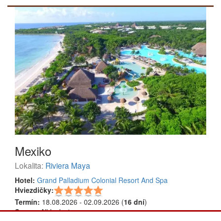
Mexiko
Lokalita:
Riviera Maya
Hotel:
Grand Palladium Colonial Resort And Spa
Hviezdičky:
Termín:
18.08.2026 - 02.09.2026 (
16 dní
)
Strava:
All Inclusive