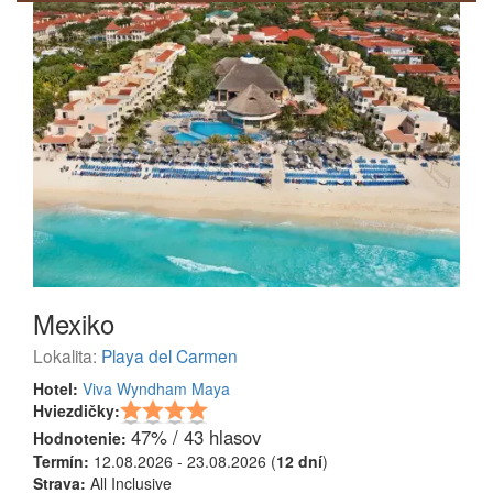
Mexiko
Lokalita:
Playa del Carmen
Hotel:
Viva Wyndham Maya
Hviezdičky:
47% / 43 hlasov
Hodnotenie:
Termín:
12.08.2026 - 23.08.2026 (
12 dní
)
Strava:
All Inclusive