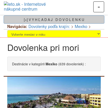
=
[+] V Y H Ľ A D A J D O V O L E N K U
Navigácia:
Dovolenky podľa krajín:
>
Mexiko
>
Dovolenka pri mori
Destinácie
v kategórii
Mexiko
(639 dovoleniek) :