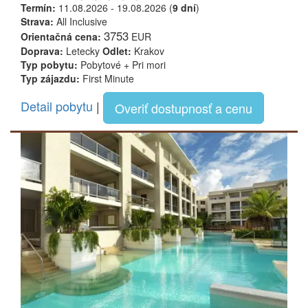
Termín:
11.08.2026 - 19.08.2026 (
9 dní
)
Strava:
All Inclusive
3753
Orientačná cena:
EUR
Doprava:
Letecky
Odlet:
Krakov
Typ pobytu:
Pobytové + Pri mori
Typ zájazdu:
First Minute
Detail pobytu
|
Overiť dostupnosť a cenu