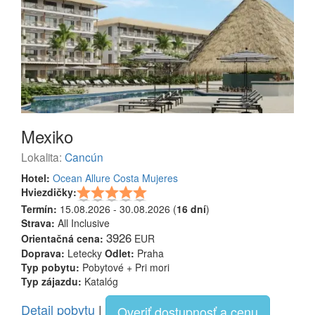
Mexiko
Lokalita:
Cancún
Hotel:
Ocean Allure Costa Mujeres
Hviezdičky:
Termín:
15.08.2026 - 30.08.2026 (
16 dní
)
Strava:
All Inclusive
3926
Orientačná cena:
EUR
Doprava:
Letecky
Odlet:
Praha
Typ pobytu:
Pobytové + Pri mori
Typ zájazdu:
Katalóg
Detail pobytu
|
Overiť dostupnosť a cenu