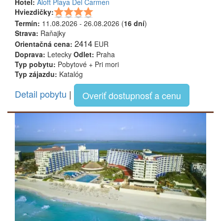
Hotel:
Aloft Playa Del Carmen
Hviezdičky:
Termín:
11.08.2026 - 26.08.2026 (
16 dní
)
Strava:
Raňajky
2414
Orientačná cena:
EUR
Doprava:
Letecky
Odlet:
Praha
Typ pobytu:
Pobytové + Pri mori
Typ zájazdu:
Katalóg
Detail pobytu
|
Overiť dostupnosť a cenu