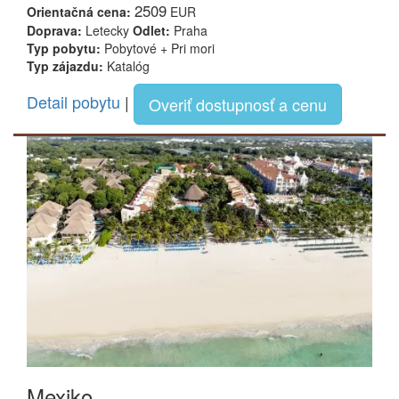
2509
Orientačná cena:
EUR
Doprava:
Letecky
Odlet:
Praha
Typ pobytu:
Pobytové + Pri mori
Typ zájazdu:
Katalóg
Detail pobytu
|
Overiť dostupnosť a cenu
Mexiko