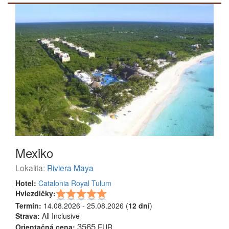
Mexiko
Lokalita:
Riviera Maya
Hotel:
Catalonia Royal Tulum
Hviezdičky:
Termín:
14.08.2026 - 25.08.2026 (
12 dní
)
Strava:
All Inclusive
3565
Orientačná cena:
EUR