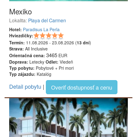
Mexiko
Lokalita:
Playa del Carmen
Hotel:
Paradisus La Perla
Hviezdičky:
Termín:
11.08.2026 - 23.08.2026 (
13 dní
)
Strava:
All Inclusive
3465
Orientačná cena:
EUR
Doprava:
Letecky
Odlet:
Viedeň
Typ pobytu:
Pobytové + Pri mori
Typ zájazdu:
Katalóg
Detail pobytu
|
Overiť dostupnosť a cenu