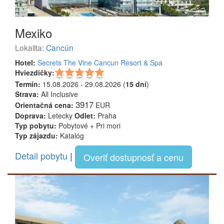
Mexiko
Lokalita:
Cancún
Hotel:
Secrets The Vine Cancun Resort & Spa
Hviezdičky:
Termín:
15.08.2026 - 29.08.2026 (
15 dní
)
Strava:
All Inclusive
3917
Orientačná cena:
EUR
Doprava:
Letecky
Odlet:
Praha
Typ pobytu:
Pobytové + Pri mori
Typ zájazdu:
Katalóg
Detail pobytu
|
Overiť dostupnosť a cenu