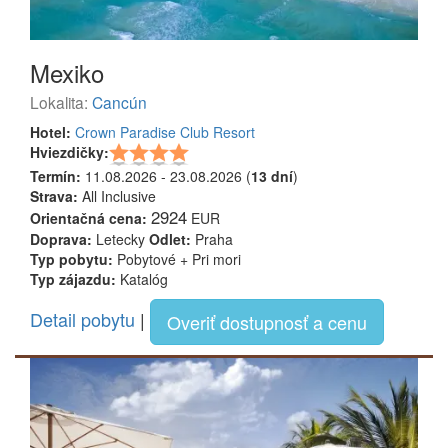
Mexiko
Lokalita:
Cancún
Hotel:
Crown Paradise Club Resort
Hviezdičky:
Termín:
11.08.2026 - 23.08.2026 (
13 dní
)
Strava:
All Inclusive
2924
Orientačná cena:
EUR
Doprava:
Letecky
Odlet:
Praha
Typ pobytu:
Pobytové + Pri mori
Typ zájazdu:
Katalóg
Detail pobytu
|
Overiť dostupnosť a cenu