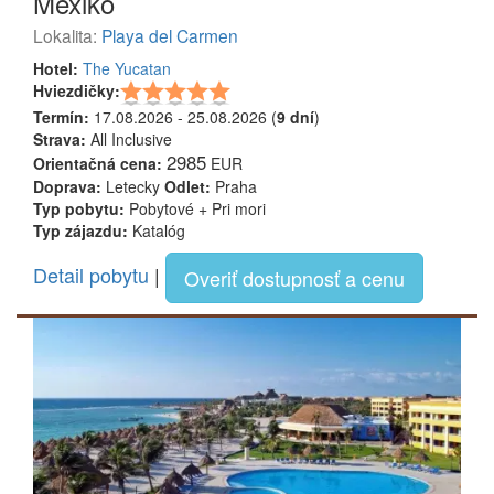
Mexiko
Lokalita:
Playa del Carmen
Hotel:
The Yucatan
Hviezdičky:
Termín:
17.08.2026 - 25.08.2026 (
9 dní
)
Strava:
All Inclusive
2985
Orientačná cena:
EUR
Doprava:
Letecky
Odlet:
Praha
Typ pobytu:
Pobytové + Pri mori
Typ zájazdu:
Katalóg
Detail pobytu
|
Overiť dostupnosť a cenu