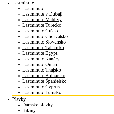
Lastminute
Lastminute
Lastminute v Dubaji
Lastminute Maldivy
Lastminute Turecko
Lastminute Grécko
Lastminute Chorvátsko
Lastminute Slovensko
Lastminute Taliansko
Lastminute Egypt
Lastminute Kanáry
Lastminute Omán
Lastminute Thajsko
Lastminute Bulharsko
Lastminute Španielsko
Lastminute Cyprus
Lastminute Tunisko
Plavky
Dámske plavky
Bikiny