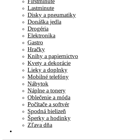
Firstminute
Lastminute
Disky a pneumatiky
Donáška jedla
Drogéria
Elektronika
Gastro
Hračky
Knihy a papiernictvo
Kvety a dekorácie
Lieky a doplnky
Mobilné telefóny
Nábytok
Náplne a tonery
Oblečenie a móda
Počítače a softvér
Spodná bielizeň
Šperky a hodinky
Zľava dňa