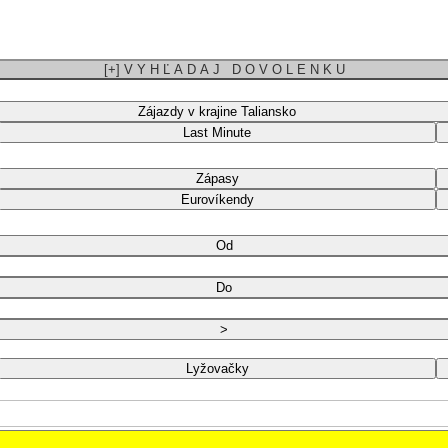
[+] V Y H Ľ A D A J D O V O L E N K U
Zájazdy v krajine Taliansko
Last Minute
Zápasy
Eurovíkendy
Od
Do
>
Lyžovačky