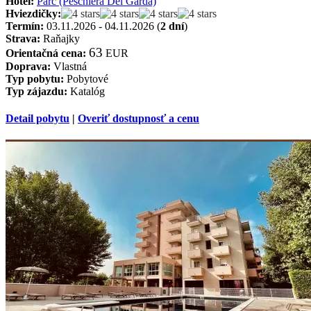
Hotel:
Parc (Peschiera Del Garda)
Hviezdičky:
Termín:
03.11.2026 - 04.11.2026 (
2 dní
)
Strava:
Raňajky
63
Orientačná cena:
EUR
Doprava:
Vlastná
Typ pobytu:
Pobytové
Typ zájazdu:
Katalóg
Detail pobytu
|
Overiť dostupnosť a cenu