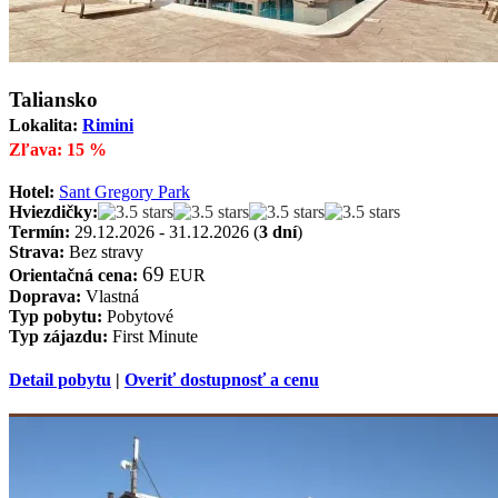
Taliansko
Lokalita:
Rimini
Zľava: 15 %
Hotel:
Sant Gregory Park
Hviezdičky:
Termín:
29.12.2026 - 31.12.2026 (
3 dní
)
Strava:
Bez stravy
69
Orientačná cena:
EUR
Doprava:
Vlastná
Typ pobytu:
Pobytové
Typ zájazdu:
First Minute
Detail pobytu
|
Overiť dostupnosť a cenu