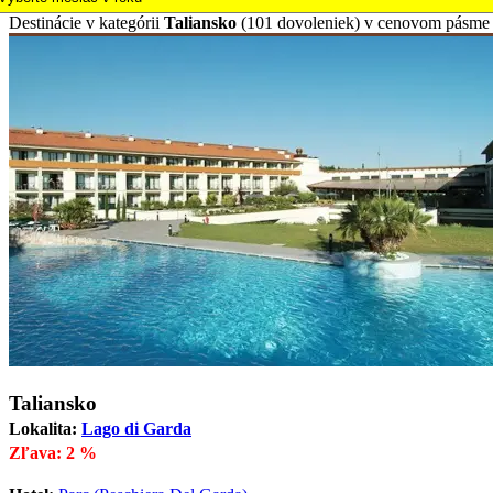
Destinácie
v kategórii
Taliansko
(101 dovoleniek) v cenovom pásme
Taliansko
Lokalita:
Lago di Garda
Zľava: 2 %