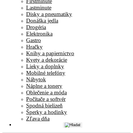
Firstminute
Lastminute
Disky a pneumatiky
Donáška jedla
Drogéria
Elektronika
Gastro
Hračky
Knihy a papiernictvo
Kvety a dekorácie
Lieky a doplnky
Mobilné telefóny
Nábytok
Náplne a tonery
Oblečenie a móda
Počítače a softvér
Spodná bielizeň
Šperky a hodinky
Zľava dňa