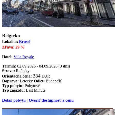
Belgicko
Lokalita:
Brusel
Zľava: 29 %
Hotel:
Villa Royale
Termín:
02.09.2026 - 04.09.2026 (
3 dní
)
Strava:
Raňajky
384
Orientačná cena:
EUR
Doprava:
Letecky
Odlet:
Budapešť
Typ pobytu:
Pobytové
Typ zájazdu:
Last Minute
Detail pobytu
|
Overiť dostupnosť a cenu