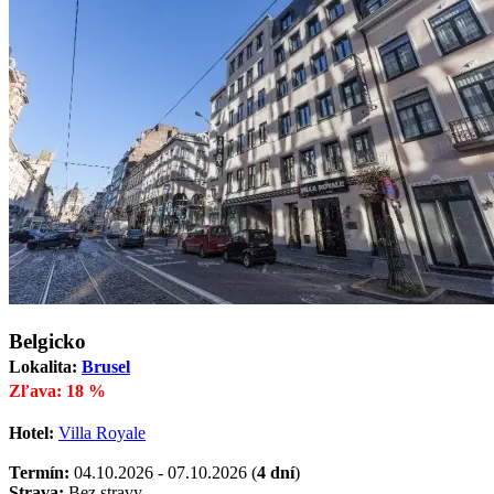
Belgicko
Lokalita:
Brusel
Zľava: 18 %
Hotel:
Villa Royale
Termín:
04.10.2026 - 07.10.2026 (
4 dní
)
Strava:
Bez stravy