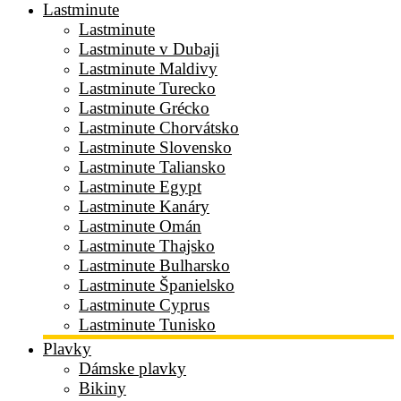
Lastminute
Lastminute
Lastminute v Dubaji
Lastminute Maldivy
Lastminute Turecko
Lastminute Grécko
Lastminute Chorvátsko
Lastminute Slovensko
Lastminute Taliansko
Lastminute Egypt
Lastminute Kanáry
Lastminute Omán
Lastminute Thajsko
Lastminute Bulharsko
Lastminute Španielsko
Lastminute Cyprus
Lastminute Tunisko
Plavky
Dámske plavky
Bikiny