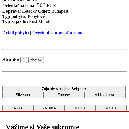
506
Orientačná cena:
EUR
Doprava:
Letecky
Odlet:
Budapešť
Typ pobytu:
Pobytové
Typ zájazdu:
First Minute
Detail pobytu
|
Overiť dostupnosť a cenu
Stránky
1
domov
Zájazdy v krajine Belgicko
Silvester
Zápasy
All Inclusive
0-50 €
50-100 €
100+ €
200+ €
400+ €
500+ €
1000+ €
Všetko
Vážime si Vaše súkromie
Zájazdy v krajine Belgicko