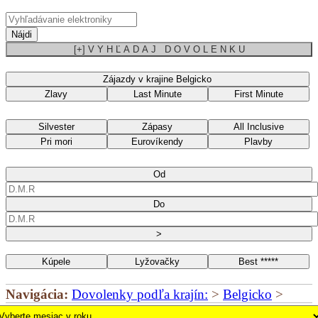
Nájdi
[+] V Y H Ľ A D A J D O V O L E N K U
Zájazdy v krajine Belgicko
Zlavy
Last Minute
First Minute
Silvester
Zápasy
All Inclusive
Pri mori
Eurovíkendy
Plavby
Od
Do
>
Kúpele
Lyžovačky
Best *****
Navigácia:
Dovolenky podľa krajín:
>
Belgicko
>