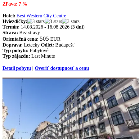
Zľava: 7 %
Hotel:
Best Western City Centre
Hviezdičky:
Termín:
14.08.2026 - 16.08.2026 (
3 dní
)
Strava:
Bez stravy
505
Orientačná cena:
EUR
Doprava:
Letecky
Odlet:
Budapešť
Typ pobytu:
Pobytové
Typ zájazdu:
Last Minute
Detail pobytu
|
Overiť dostupnosť a cenu