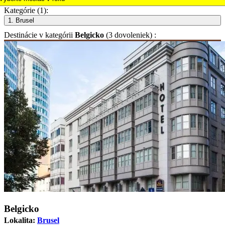
Kategórie (1):
1. Brusel
Destinácie
v kategórii
Belgicko
(3 dovoleniek) :
Belgicko
Lokalita:
Brusel