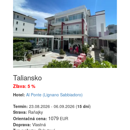
Taliansko
Zľava: 5 %
Hotel:
Al Ponte (Lignano Sabbiadoro)
Termín:
23.08.2026 - 06.09.2026 (
15 dní
)
Strava:
Raňajky
1079
Orientačná cena:
EUR
Doprava:
Vlastná