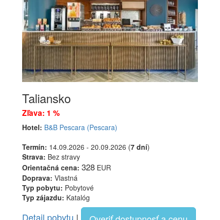
Taliansko
Zľava: 1 %
Hotel:
B&B Pescara (Pescara)
Termín:
14.09.2026 - 20.09.2026 (
7 dní
)
Strava:
Bez stravy
328
Orientačná cena:
EUR
Doprava:
Vlastná
Typ pobytu:
Pobytové
Typ zájazdu:
Katalóg
Detail pobytu
|
Overiť dostupnosť a cenu