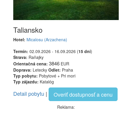
Taliansko
Hotel:
Micalosu (Arzachena)
Termín:
02.09.2026 - 16.09.2026 (
15 dní
)
Strava:
Raňajky
3846
Orientačná cena:
EUR
Doprava:
Letecky
Odlet:
Praha
Typ pobytu:
Pobytové + Pri mori
Typ zájazdu:
Katalóg
Detail pobytu
|
Overiť dostupnosť a cenu
Reklama: