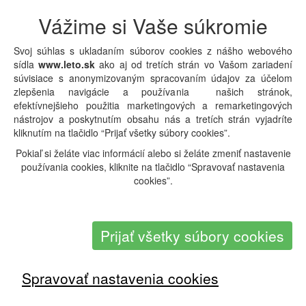
Vážime si Vaše súkromie
Taliansko
Hotel:
Petrarca Terme
Svoj súhlas s ukladaním súborov cookies z nášho webového
Hviezdičky:
sídla
www.leto.sk
ako aj od tretích strán vo Vašom zariadení
Termín:
08.05.2027 - 15.05.2027 (
8 dní
)
súvisiace s anonymizovaným spracovaním údajov za účelom
Strava:
Polpenzia
zlepšenia navigácie a používania našich stránok,
862
Orientačná cena:
EUR
efektívnejšieho použitia marketingových a remarketingových
Doprava:
Vlastná
nástrojov a poskytnutím obsahu nás a tretích strán vyjadríte
Typ pobytu:
Pobytové
kliknutím na tlačidlo “Prijať všetky súbory cookies”.
Typ zájazdu:
Katalóg
Pokiaľ si želáte viac informácií alebo si želáte zmeniť nastavenie
používania cookies, kliknite na tlačidlo “Spravovať nastavenia
Detail pobytu
|
Overiť dostupnosť a cenu
cookies”.
Reklama:
Prijať všetky súbory cookies
Spravovať nastavenia cookies