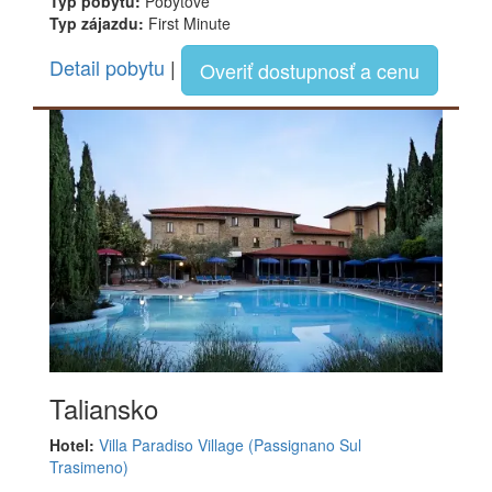
Typ pobytu:
Pobytové
Typ zájazdu:
First Minute
Detail pobytu
|
Overiť dostupnosť a cenu
Taliansko
Hotel:
Villa Paradiso Village (Passignano Sul
Trasimeno)