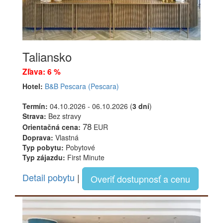
Taliansko
Zľava: 6 %
Hotel:
B&B Pescara (Pescara)
Termín:
04.10.2026 - 06.10.2026 (
3 dní
)
Strava:
Bez stravy
78
Orientačná cena:
EUR
Doprava:
Vlastná
Typ pobytu:
Pobytové
Typ zájazdu:
First Minute
Detail pobytu
|
Overiť dostupnosť a cenu