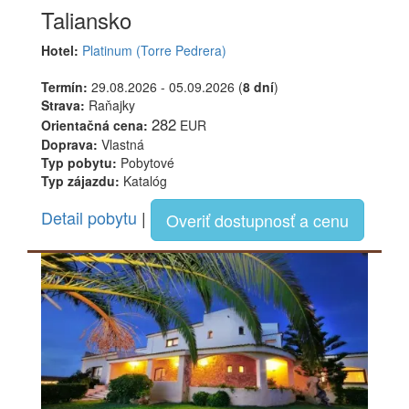
Taliansko
Hotel:
Platinum (Torre Pedrera)
Termín:
29.08.2026 - 05.09.2026 (
8 dní
)
Strava:
Raňajky
282
Orientačná cena:
EUR
Doprava:
Vlastná
Typ pobytu:
Pobytové
Typ zájazdu:
Katalóg
Detail pobytu
|
Overiť dostupnosť a cenu