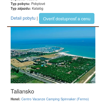
Typ pobytu:
Pobytové
Typ zájazdu:
Katalóg
Detail pobytu
|
Overiť dostupnosť a cenu
Taliansko
Hotel:
Centro Vacanze Camping Spinnaker (Fermo)