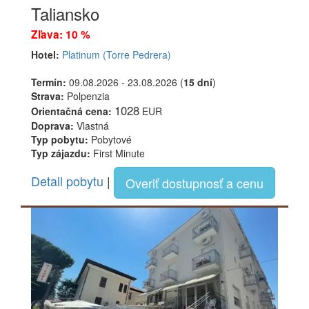
Taliansko
Zľava: 10 %
Hotel:
Platinum (Torre Pedrera)
Termín:
09.08.2026 - 23.08.2026 (
15 dní
)
Strava:
Polpenzia
1028
Orientačná cena:
EUR
Doprava:
Vlastná
Typ pobytu:
Pobytové
Typ zájazdu:
First Minute
Detail pobytu
|
Overiť dostupnosť a cenu