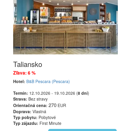
Taliansko
Zľava: 6 %
Hotel:
B&B Pescara (Pescara)
Termín:
12.10.2026 - 19.10.2026 (
8 dní
)
Strava:
Bez stravy
270
Orientačná cena:
EUR
Doprava:
Vlastná
Typ pobytu:
Pobytové
Typ zájazdu:
First Minute