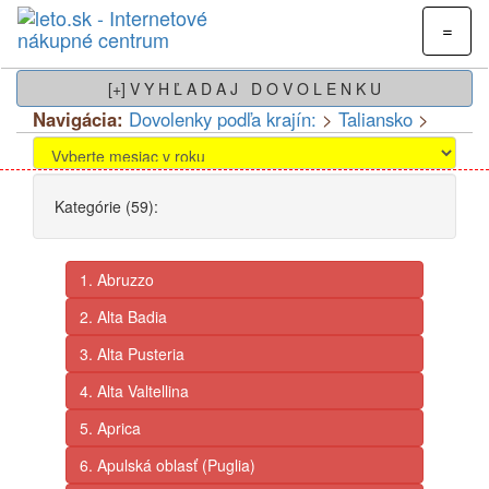
=
[+] V Y H Ľ A D A J D O V O L E N K U
Navigácia:
Dovolenky podľa krajín:
>
Taliansko
>
Kategórie (59):
1. Abruzzo
2. Alta Badia
3. Alta Pusteria
4. Alta Valtellina
5. Aprica
6. Apulská oblasť (Puglia)