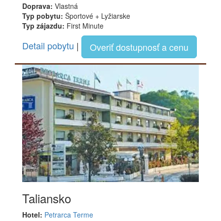
Doprava:
Vlastná
Typ pobytu:
Športové + Lyžiarske
Typ zájazdu:
First Minute
Detail pobytu
|
Overiť dostupnosť a cenu
Taliansko
Hotel:
Petrarca Terme