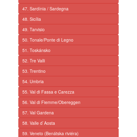
47. Sardínia / Sardegna
48. Sicília
49. Tarvisio
50. Tonale/Ponte di Legno
51. Toskánsko
52. Tre Valli
53. Trentino
54. Umbria
55. Val di Fassa e Carezza
56. Val di Fiemme/Obereggen
57. Val Gardena
58. Valle d`Aosta
59. Veneto (Benátska riviéra)