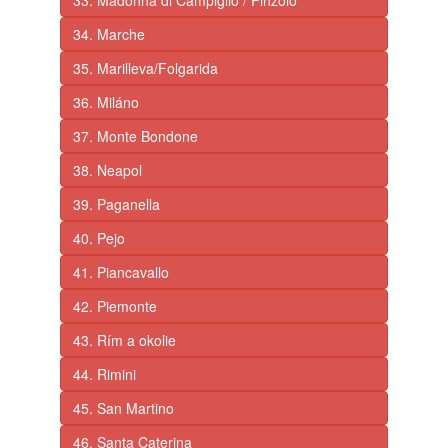
33. Madonna di Campiglio / Pinzolo
34. Marche
35. Marilleva/Folgarida
36. Miláno
37. Monte Bondone
38. Neapol
39. Paganella
40. Pejo
41. Piancavallo
42. Piemonte
43. Rím a okolie
44. Rimini
45. San Martino
46. Santa Caterina