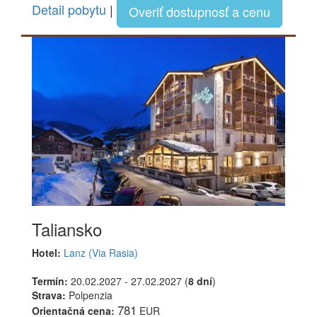
Detail pobytu
|
Overiť dostupnosť a cenu
Taliansko
Hotel:
Lanz (Via Rasia)
Termín:
20.02.2027 - 27.02.2027 (
8 dní
)
Strava:
Polpenzia
781
Orientačná cena:
EUR