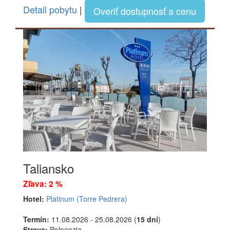
Detail pobytu
|
Overiť dostupnosť a cenu
Taliansko
Zľava: 2 %
Hotel:
Platinum (Torre Pedrera)
Termín:
11.08.2026 - 25.08.2026 (
15 dní
)
Strava:
Polpenzia