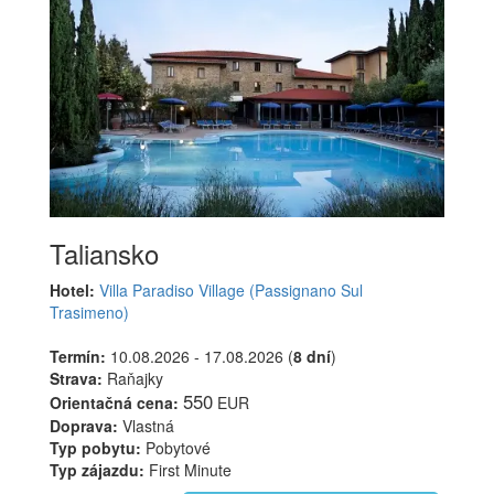
Taliansko
Hotel:
Villa Paradiso Village (Passignano Sul
Trasimeno)
Termín:
10.08.2026 - 17.08.2026 (
8 dní
)
Strava:
Raňajky
550
Orientačná cena:
EUR
Doprava:
Vlastná
Typ pobytu:
Pobytové
Typ zájazdu:
First Minute