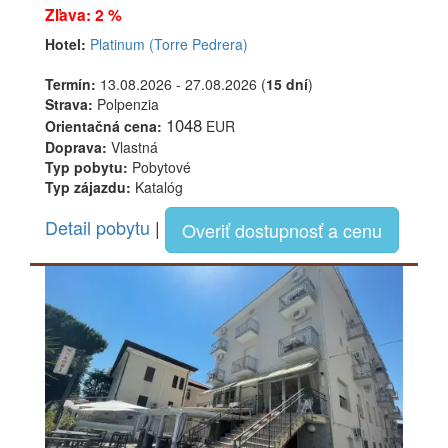
Zľava: 2 %
Hotel:
Platinum (Torre Pedrera)
Termín:
13.08.2026 - 27.08.2026 (
15 dní
)
Strava:
Polpenzia
1048
Orientačná cena:
EUR
Doprava:
Vlastná
Typ pobytu:
Pobytové
Typ zájazdu:
Katalóg
Detail pobytu
|
Overiť dostupnosť a cenu