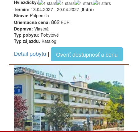
Hviezdičky:
Termín:
13.04.2027 - 20.04.2027 (
8 dní
)
Strava:
Polpenzia
862
Orientačná cena:
EUR
Doprava:
Vlastná
Typ pobytu:
Pobytové
Typ zájazdu:
Katalóg
Detail pobytu
|
Overiť dostupnosť a cenu