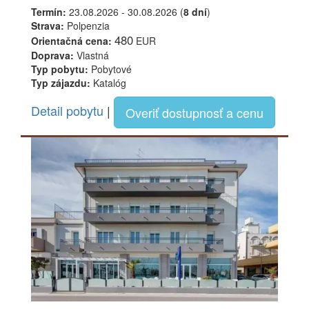
Termín:
23.08.2026 - 30.08.2026 (
8 dní
)
Strava:
Polpenzia
480
Orientačná cena:
EUR
Doprava:
Vlastná
Typ pobytu:
Pobytové
Typ zájazdu:
Katalóg
Detail pobytu
|
Overiť dostupnosť a cenu