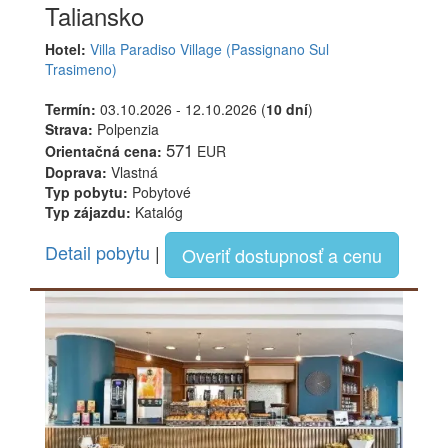
Taliansko
Hotel:
Villa Paradiso Village (Passignano Sul
Trasimeno)
Termín:
03.10.2026 - 12.10.2026 (
10 dní
)
Strava:
Polpenzia
571
Orientačná cena:
EUR
Doprava:
Vlastná
Typ pobytu:
Pobytové
Typ zájazdu:
Katalóg
Detail pobytu
|
Overiť dostupnosť a cenu