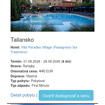
Taliansko
Hotel:
Villa Paradiso Village (Passignano Sul
Trasimeno)
Termín:
21.08.2026 - 28.08.2026 (
8 dní
)
Strava:
Raňajky
440
Orientačná cena:
EUR
Doprava:
Vlastná
Typ pobytu:
Pobytové
Typ zájazdu:
First Minute
Detail pobytu
|
Overiť dostupnosť a cenu