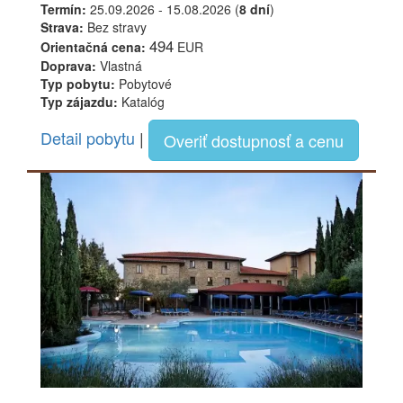
Termín:
25.09.2026 - 15.08.2026 (
8 dní
)
Strava:
Bez stravy
494
Orientačná cena:
EUR
Doprava:
Vlastná
Typ pobytu:
Pobytové
Typ zájazdu:
Katalóg
Detail pobytu
|
Overiť dostupnosť a cenu