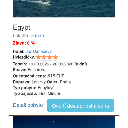
Egypt
Lokalita:
Dahab
Zľava: 8 %
Hotel:
Jaz Dahabeya
Hviezdičky:
Termín:
19.09.2026 - 26.09.2026 (
8 dní
)
Strava:
Polpenzia
816
Orientačná cena:
EUR
Doprava:
Letecky
Odlet:
Praha
Typ pobytu:
Pobytové
Typ zájazdu:
First Minute
Detail pobytu
|
Overiť dostupnosť a cenu