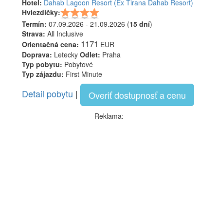
Hotel:
Dahab Lagoon Resort (Ex Tirana Dahab Resort)
Hviezdičky:
Termín:
07.09.2026 - 21.09.2026 (
15 dní
)
Strava:
All Inclusive
1171
Orientačná cena:
EUR
Doprava:
Letecky
Odlet:
Praha
Typ pobytu:
Pobytové
Typ zájazdu:
First Minute
Detail pobytu
|
Overiť dostupnosť a cenu
Reklama: