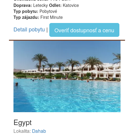
Doprava:
Letecky
Odlet:
Katovice
Typ pobytu:
Pobytové
Typ zájazdu:
First Minute
Detail pobytu
|
Overiť dostupnosť a cenu
Egypt
Lokalita:
Dahab