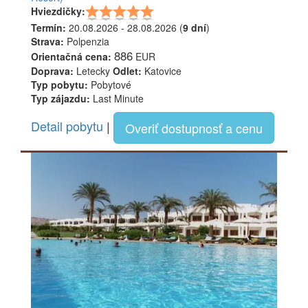
Hviezdičky:
Termín:
20.08.2026 - 28.08.2026 (
9 dní
)
Strava:
Polpenzia
886
Orientačná cena:
EUR
Doprava:
Letecky
Odlet:
Katovice
Typ pobytu:
Pobytové
Typ zájazdu:
Last Minute
Detail pobytu
|
Overiť dostupnosť a cenu