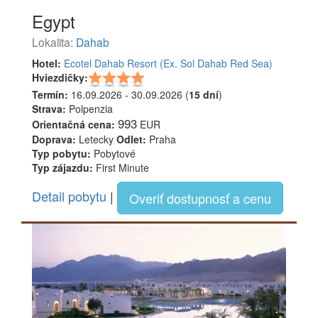
Egypt
Lokalita:
Dahab
Hotel:
Ecotel Dahab Resort (Ex. Sol Dahab Red Sea)
Hviezdičky:
Termín:
16.09.2026 - 30.09.2026 (
15 dní
)
Strava:
Polpenzia
993
Orientačná cena:
EUR
Doprava:
Letecky
Odlet:
Praha
Typ pobytu:
Pobytové
Typ zájazdu:
First Minute
Detail pobytu
|
Overiť dostupnosť a cenu