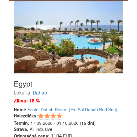
Egypt
Lokalita:
Dahab
Zľava: 18 %
Hotel:
Ecotel Dahab Resort (Ex. Sol Dahab Red Sea)
Hviezdičky:
Termín:
17.09.2026 - 01.10.2026 (
15 dní
)
Strava:
All Inclusive
1104
Orientačná cena:
EUR