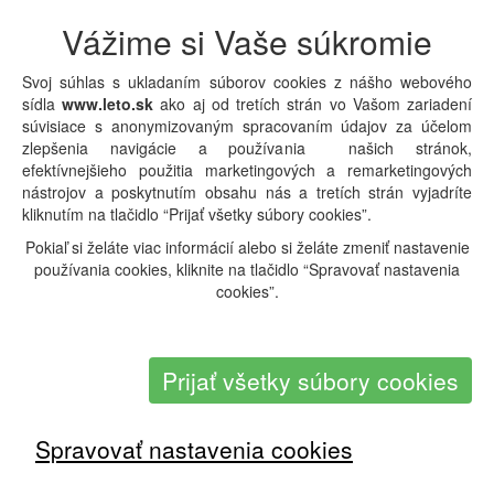
Hotel:
Retac Qunay Dahab (Ex. Le Meridien Dahab
Vážime si Vaše súkromie
Resort)
Hviezdičky:
Svoj súhlas s ukladaním súborov cookies z nášho webového
Termín:
25.09.2026 - 09.10.2026 (
15 dní
)
sídla
www.leto.sk
ako aj od tretích strán vo Vašom zariadení
Strava:
All Inclusive
súvisiace s anonymizovaným spracovaním údajov za účelom
1619
Orientačná cena:
EUR
zlepšenia navigácie a používania našich stránok,
Doprava:
Letecky
Odlet:
Katovice
efektívnejšieho použitia marketingových a remarketingových
Typ pobytu:
Pobytové
nástrojov a poskytnutím obsahu nás a tretích strán vyjadríte
Typ zájazdu:
First Minute
kliknutím na tlačidlo “Prijať všetky súbory cookies”.
Detail pobytu
|
Overiť dostupnosť a cenu
Pokiaľ si želáte viac informácií alebo si želáte zmeniť nastavenie
používania cookies, kliknite na tlačidlo “Spravovať nastavenia
cookies”.
Prijať všetky súbory cookies
Spravovať nastavenia cookies