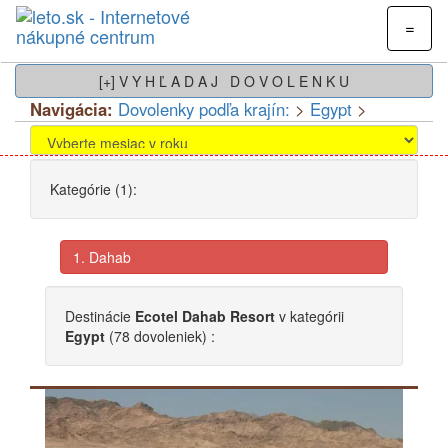
=
[+] V Y H Ľ A D A J D O V O L E N K U
Navigácia:
Dovolenky podľa krajín:
>
Egypt
>
Kategórie (1):
1. Dahab
Destinácie
Ecotel Dahab Resort
v kategórii
Egypt
(78 dovoleniek) :