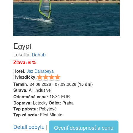
Egypt
Lokalita:
Dahab
Zľava: 6 %
Hotel:
Jaz Dahabeya
Hviezdičky:
Termín:
24.08.2026 - 07.09.2026 (
15 dní
)
Strava:
All Inclusive
1824
Orientačná cena:
EUR
Doprava:
Letecky
Odlet:
Praha
Typ pobytu:
Pobytové
Typ zájazdu:
First Minute
Detail pobytu
|
Overiť dostupnosť a cenu