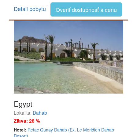
Detail pobytu
|
Overiť dostupnosť a cenu
Egypt
Lokalita:
Dahab
Zľava: 28 %
Hotel:
Retac Qunay Dahab (Ex. Le Meridien Dahab
Resort)