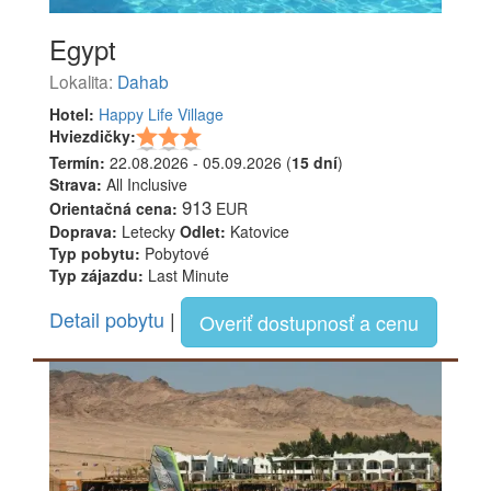
Egypt
Lokalita:
Dahab
Hotel:
Happy Life Village
Hviezdičky:
Termín:
22.08.2026 - 05.09.2026 (
15 dní
)
Strava:
All Inclusive
913
Orientačná cena:
EUR
Doprava:
Letecky
Odlet:
Katovice
Typ pobytu:
Pobytové
Typ zájazdu:
Last Minute
Detail pobytu
|
Overiť dostupnosť a cenu