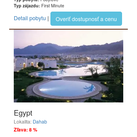
Typ zájazdu:
First Minute
Detail pobytu
|
Overiť dostupnosť a cenu
Egypt
Lokalita:
Dahab
Zľava: 8 %