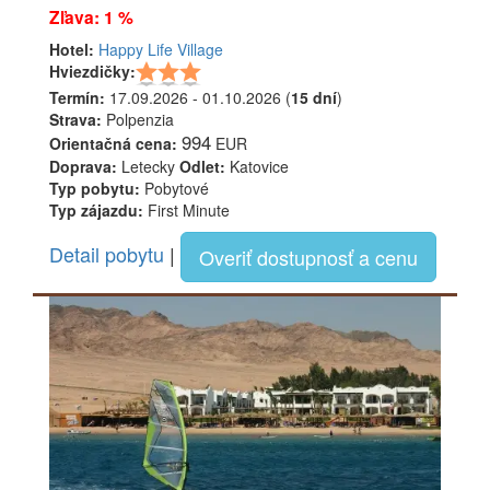
Zľava: 1 %
Hotel:
Happy Life Village
Hviezdičky:
Termín:
17.09.2026 - 01.10.2026 (
15 dní
)
Strava:
Polpenzia
994
Orientačná cena:
EUR
Doprava:
Letecky
Odlet:
Katovice
Typ pobytu:
Pobytové
Typ zájazdu:
First Minute
Detail pobytu
|
Overiť dostupnosť a cenu