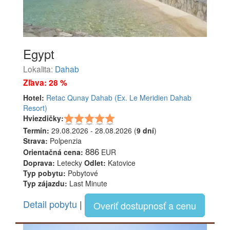
Egypt
Lokalita:
Dahab
Zľava: 28 %
Hotel:
Retac Qunay Dahab (Ex. Le Meridien Dahab
Resort)
Hviezdičky:
Termín:
29.08.2026 - 28.08.2026 (
9 dní
)
Strava:
Polpenzia
886
Orientačná cena:
EUR
Doprava:
Letecky
Odlet:
Katovice
Typ pobytu:
Pobytové
Typ zájazdu:
Last Minute
Detail pobytu
|
Overiť dostupnosť a cenu