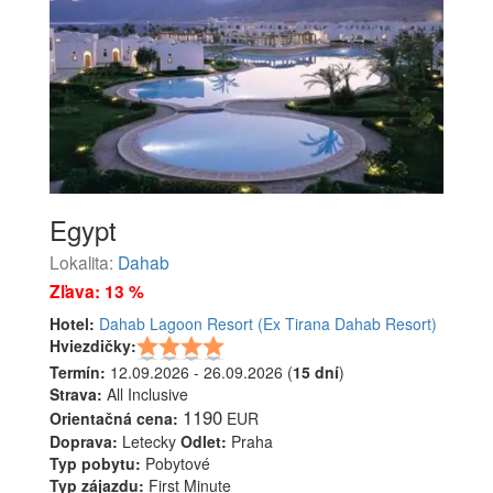
Egypt
Lokalita:
Dahab
Zľava: 13 %
Hotel:
Dahab Lagoon Resort (Ex Tirana Dahab Resort)
Hviezdičky:
Termín:
12.09.2026 - 26.09.2026 (
15 dní
)
Strava:
All Inclusive
1190
Orientačná cena:
EUR
Doprava:
Letecky
Odlet:
Praha
Typ pobytu:
Pobytové
Typ zájazdu:
First Minute