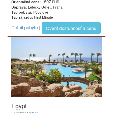
1507
Orientačná cena:
EUR
Doprava:
Letecky
Odlet:
Praha
Typ pobytu:
Pobytové
Typ zájazdu:
First Minute
Detail pobytu
|
Overiť dostupnosť a cenu
Egypt
Lokalita:
Dahab