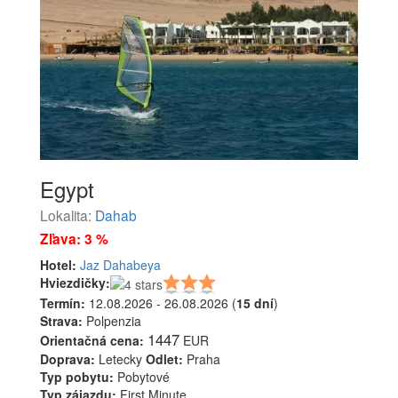
Egypt
Lokalita:
Dahab
Zľava: 3 %
Hotel:
Jaz Dahabeya
Hviezdičky:
Termín:
12.08.2026 - 26.08.2026 (
15 dní
)
Strava:
Polpenzia
1447
Orientačná cena:
EUR
Doprava:
Letecky
Odlet:
Praha
Typ pobytu:
Pobytové
Typ zájazdu:
First Minute