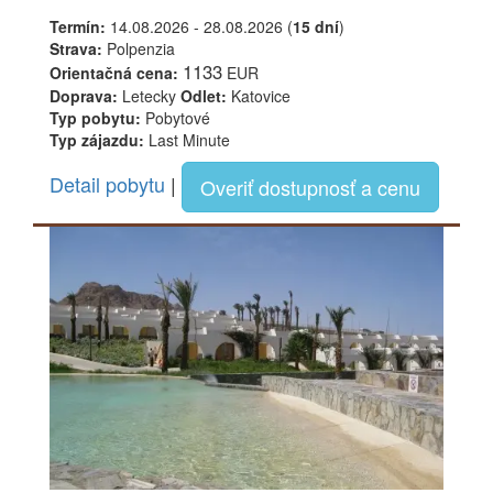
Termín:
14.08.2026 - 28.08.2026 (
15 dní
)
Strava:
Polpenzia
1133
Orientačná cena:
EUR
Doprava:
Letecky
Odlet:
Katovice
Typ pobytu:
Pobytové
Typ zájazdu:
Last Minute
Detail pobytu
|
Overiť dostupnosť a cenu