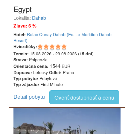
Egypt
Lokalita:
Dahab
Zľava: 6 %
Hotel:
Retac Qunay Dahab (Ex. Le Meridien Dahab
Resort)
Hviezdičky:
Termín:
15.08.2026 - 29.08.2026 (
15 dní
)
Strava:
Polpenzia
1544
Orientačná cena:
EUR
Doprava:
Letecky
Odlet:
Praha
Typ pobytu:
Pobytové
Typ zájazdu:
First Minute
Detail pobytu
|
Overiť dostupnosť a cenu