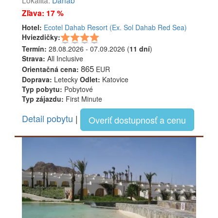
Zľava: 17 %
Hotel:
Ecotel Dahab Resort (Ex. Sol Dahab Red Sea)
Hviezdičky:
Termín:
28.08.2026 - 07.09.2026 (
11 dní
)
Strava:
All Inclusive
865
Orientačná cena:
EUR
Doprava:
Letecky
Odlet:
Katovice
Typ pobytu:
Pobytové
Typ zájazdu:
First Minute
Detail pobytu
|
Overiť dostupnosť a cenu