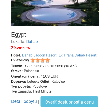
Egypt
Lokalita:
Dahab
Zľava: 9 %
Hotel:
Dahab Lagoon Resort (Ex Tirana Dahab Resort)
Hviezdičky:
Termín:
17.09.2026 - 02.10.2026 (
16 dní
)
Strava:
Polpenzia
1209
Orientačná cena:
EUR
Doprava:
Letecky
Odlet:
Katovice
Typ pobytu:
Pobytové
Typ zájazdu:
First Minute
Detail pobytu
|
Overiť dostupnosť a cenu