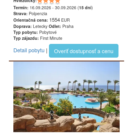
Hviezdičky:
Termín:
16.09.2026 - 30.09.2026 (
15 dní
)
Strava:
Polpenzia
1554
Orientačná cena:
EUR
Doprava:
Letecky
Odlet:
Praha
Typ pobytu:
Pobytové
Typ zájazdu:
First Minute
Detail pobytu
|
Overiť dostupnosť a cenu