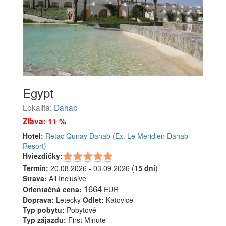
Egypt
Lokalita:
Dahab
Zľava: 11 %
Hotel:
Retac Qunay Dahab (Ex. Le Meridien Dahab
Resort)
Hviezdičky:
Termín:
20.08.2026 - 03.09.2026 (
15 dní
)
Strava:
All Inclusive
1664
Orientačná cena:
EUR
Doprava:
Letecky
Odlet:
Katovice
Typ pobytu:
Pobytové
Typ zájazdu:
First Minute