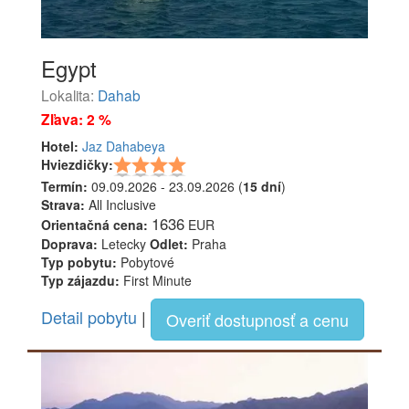
Egypt
Lokalita:
Dahab
Zľava: 2 %
Hotel:
Jaz Dahabeya
Hviezdičky:
Termín:
09.09.2026 - 23.09.2026 (
15 dní
)
Strava:
All Inclusive
1636
Orientačná cena:
EUR
Doprava:
Letecky
Odlet:
Praha
Typ pobytu:
Pobytové
Typ zájazdu:
First Minute
Detail pobytu
|
Overiť dostupnosť a cenu