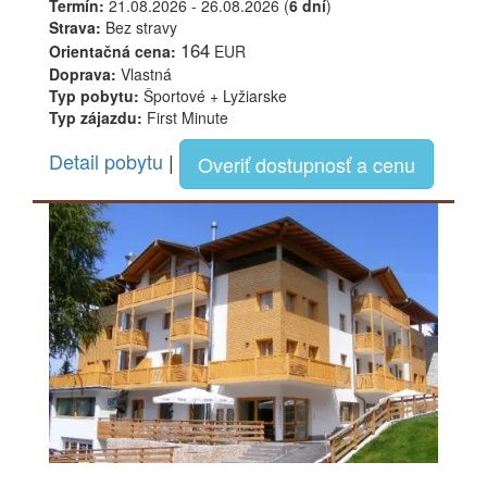
Termín:
21.08.2026 - 26.08.2026 (
6 dní
)
Strava:
Bez stravy
164
Orientačná cena:
EUR
Doprava:
Vlastná
Typ pobytu:
Športové + Lyžiarske
Typ zájazdu:
First Minute
Detail pobytu
|
Overiť dostupnosť a cenu