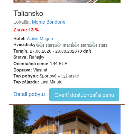
Taliansko
Lokalita:
Monte Bondone
Zľava: 13 %
Hotel:
Alpine Mugon
Hviezdičky:
Termín:
27.08.2026 - 29.08.2026 (
3 dní
)
Strava:
Raňajky
184
Orientačná cena:
EUR
Doprava:
Vlastná
Typ pobytu:
Športové + Lyžiarske
Typ zájazdu:
Last Minute
Detail pobytu
|
Overiť dostupnosť a cenu