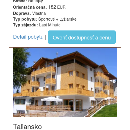
Strava:
Raňajky
182
Orientačná cena:
EUR
Doprava:
Vlastná
Typ pobytu:
Športové + Lyžiarske
Typ zájazdu:
Last Minute
Detail pobytu
|
Overiť dostupnosť a cenu
Taliansko