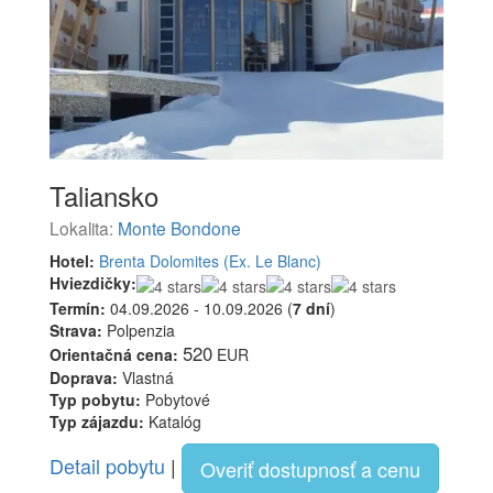
Taliansko
Lokalita:
Monte Bondone
Hotel:
Brenta Dolomites (Ex. Le Blanc)
Hviezdičky:
Termín:
04.09.2026 - 10.09.2026 (
7 dní
)
Strava:
Polpenzia
520
Orientačná cena:
EUR
Doprava:
Vlastná
Typ pobytu:
Pobytové
Typ zájazdu:
Katalóg
Detail pobytu
|
Overiť dostupnosť a cenu