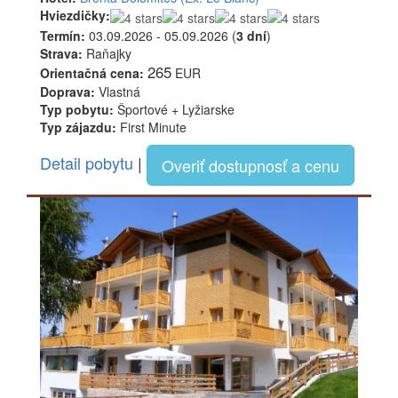
Hviezdičky:
Termín:
03.09.2026 - 05.09.2026 (
3 dní
)
Strava:
Raňajky
265
Orientačná cena:
EUR
Doprava:
Vlastná
Typ pobytu:
Športové + Lyžiarske
Typ zájazdu:
First Minute
Detail pobytu
|
Overiť dostupnosť a cenu