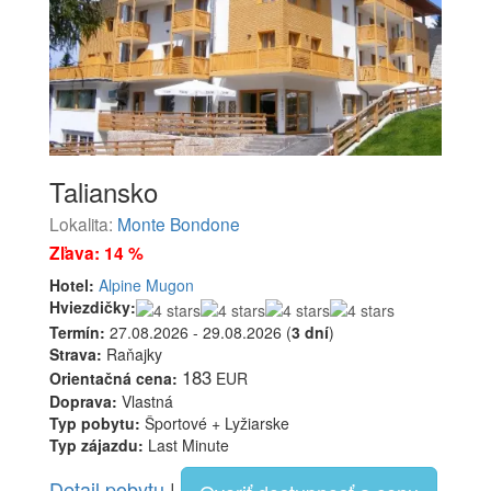
Taliansko
Lokalita:
Monte Bondone
Zľava: 14 %
Hotel:
Alpine Mugon
Hviezdičky:
Termín:
27.08.2026 - 29.08.2026 (
3 dní
)
Strava:
Raňajky
183
Orientačná cena:
EUR
Doprava:
Vlastná
Typ pobytu:
Športové + Lyžiarske
Typ zájazdu:
Last Minute
Detail pobytu
|