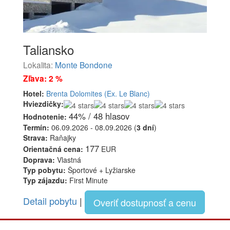
Taliansko
Lokalita:
Monte Bondone
Zľava: 2 %
Hotel:
Brenta Dolomites (Ex. Le Blanc)
Hviezdičky:
44% / 48 hlasov
Hodnotenie:
Termín:
06.09.2026 - 08.09.2026 (
3 dní
)
Strava:
Raňajky
177
Orientačná cena:
EUR
Doprava:
Vlastná
Typ pobytu:
Športové + Lyžiarske
Typ zájazdu:
First Minute
Detail pobytu
|
Overiť dostupnosť a cenu