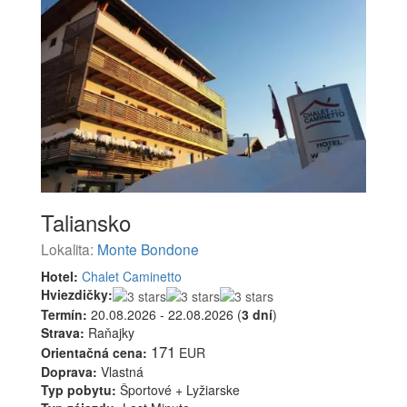
Taliansko
Lokalita:
Monte Bondone
Hotel:
Chalet Caminetto
Hviezdičky:
Termín:
20.08.2026 - 22.08.2026 (
3 dní
)
Strava:
Raňajky
171
Orientačná cena:
EUR
Doprava:
Vlastná
Typ pobytu:
Športové + Lyžiarske