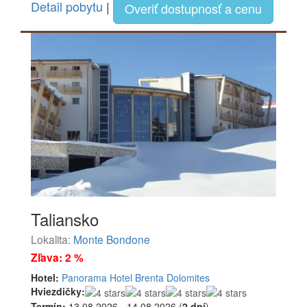
Detail pobytu
|
Overiť dostupnosť a cenu
Taliansko
Lokalita:
Monte Bondone
Zľava: 2 %
Hotel:
Panorama Hotel Brenta Dolomites
Hviezdičky:
Termín:
13.08.2026 - 14.08.2026 (
2 dní
)