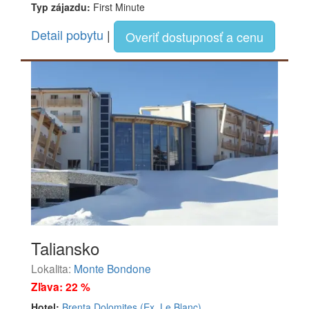
Typ zájazdu:
First Minute
Detail pobytu
|
Overiť dostupnosť a cenu
Taliansko
Lokalita:
Monte Bondone
Zľava: 22 %
Hotel:
Brenta Dolomites (Ex. Le Blanc)