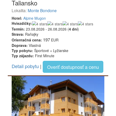
Taliansko
Lokalita:
Monte Bondone
Hotel:
Alpine Mugon
Hviezdičky:
Termín:
23.08.2026 - 26.08.2026 (
4 dní
)
Strava:
Raňajky
197
Orientačná cena:
EUR
Doprava:
Vlastná
Typ pobytu:
Športové + Lyžiarske
Typ zájazdu:
First Minute
Detail pobytu
|
Overiť dostupnosť a cenu