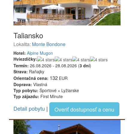
Taliansko
Lokalita:
Monte Bondone
Hotel:
Alpine Mugon
Hviezdičky:
Termín:
26.08.2026 - 28.08.2026 (
3 dní
)
Strava:
Raňajky
132
Orientačná cena:
EUR
Doprava:
Vlastná
Typ pobytu:
Športové + Lyžiarske
Typ zájazdu:
First Minute
Detail pobytu
|
Overiť dostupnosť a cenu