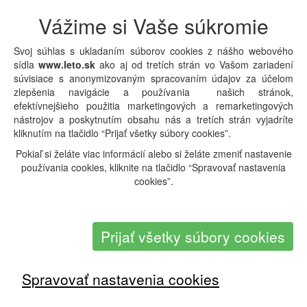
Vážime si Vaše súkromie
Svoj súhlas s ukladaním súborov cookies z nášho webového
sídla
www.leto.sk
ako aj od tretích strán vo Vašom zariadení
súvisiace s anonymizovaným spracovaním údajov za účelom
zlepšenia navigácie a používania našich stránok,
efektívnejšieho použitia marketingových a remarketingových
nástrojov a poskytnutím obsahu nás a tretích strán vyjadríte
kliknutím na tlačidlo “Prijať všetky súbory cookies”.
Pokiaľ si želáte viac informácií alebo si želáte zmeniť nastavenie
používania cookies, kliknite na tlačidlo “Spravovať nastavenia
Taliansko
cookies”.
Lokalita:
Monte Bondone
Hotel:
Chalet Caminetto
Hviezdičky:
Prijať všetky súbory cookies
Termín:
06.09.2026 - 08.09.2026 (
3 dní
)
Strava:
Raňajky
163
Orientačná cena:
EUR
Spravovať nastavenia cookies
Doprava:
Vlastná
Typ pobytu:
Športové + Lyžiarske