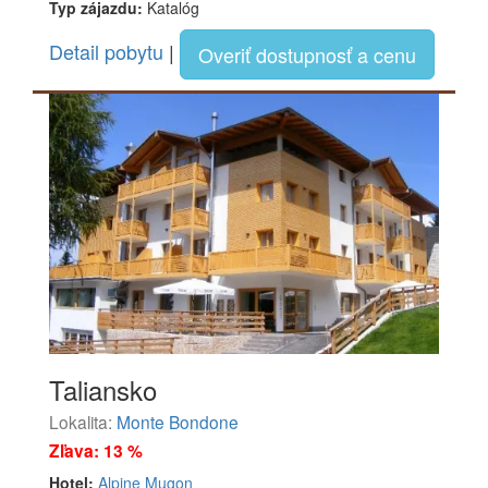
Typ zájazdu:
Katalóg
Detail pobytu
|
Overiť dostupnosť a cenu
Taliansko
Lokalita:
Monte Bondone
Zľava: 13 %
Hotel:
Alpine Mugon