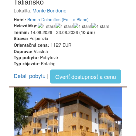
Taliansko
Lokalita:
Monte Bondone
Hotel:
Brenta Dolomites (Ex. Le Blanc)
Hviezdičky:
Termín:
14.08.2026 - 23.08.2026 (
10 dní
)
Strava:
Polpenzia
1127
Orientačná cena:
EUR
Doprava:
Vlastná
Typ pobytu:
Pobytové
Typ zájazdu:
Katalóg
Detail pobytu
|
Overiť dostupnosť a cenu