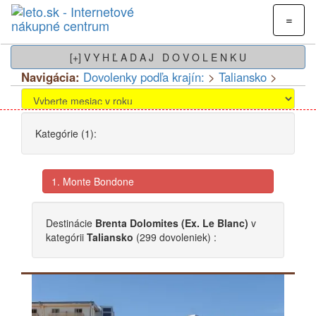
=
[+] V Y H Ľ A D A J D O V O L E N K U
Navigácia:
Dovolenky podľa krajín:
>
Taliansko
>
Kategórie (1):
1. Monte Bondone
Destinácie
Brenta Dolomites (Ex. Le Blanc)
v
kategórii
Taliansko
(299 dovoleniek) :