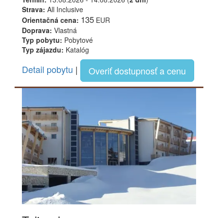
Strava:
All Inclusive
135
Orientačná cena:
EUR
Doprava:
Vlastná
Typ pobytu:
Pobytové
Typ zájazdu:
Katalóg
Detail pobytu
|
Overiť dostupnosť a cenu