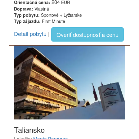
204
Orientačná cena:
EUR
Doprava:
Vlastná
Typ pobytu:
Športové + Lyžiarske
Typ zájazdu:
First Minute
Detail pobytu
|
Overiť dostupnosť a cenu
Taliansko
Lokalita:
Monte Bondone