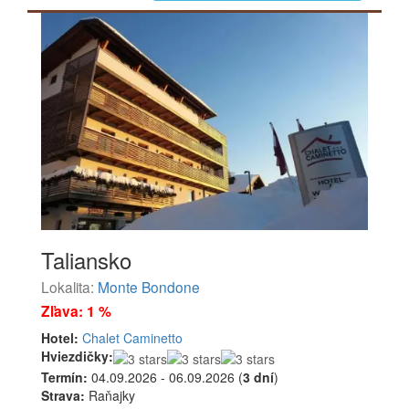
Taliansko
Lokalita:
Monte Bondone
Zľava: 1 %
Hotel:
Chalet Caminetto
Hviezdičky:
Termín:
04.09.2026 - 06.09.2026 (
3 dní
)
Strava:
Raňajky