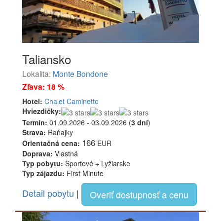
Taliansko
Lokalita:
Monte Bondone
Zľava: 18 %
Hotel:
Chalet Caminetto
Hviezdičky:
Termín:
01.09.2026 - 03.09.2026 (
3 dní
)
Strava:
Raňajky
166
Orientačná cena:
EUR
Doprava:
Vlastná
Typ pobytu:
Športové + Lyžiarske
Typ zájazdu:
First Minute
Detail pobytu
|
Overiť dostupnosť a cenu