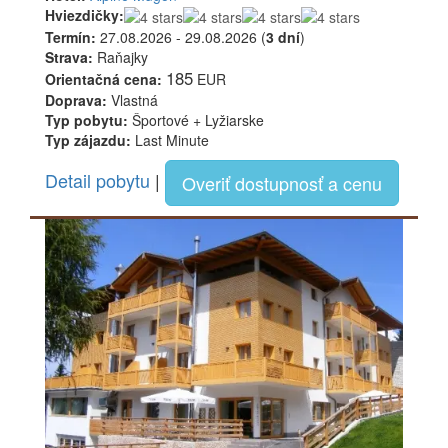
Hviezdičky:
Termín:
27.08.2026 - 29.08.2026 (
3 dní
)
Strava:
Raňajky
185
Orientačná cena:
EUR
Doprava:
Vlastná
Typ pobytu:
Športové + Lyžiarske
Typ zájazdu:
Last Minute
Detail pobytu
|
Overiť dostupnosť a cenu