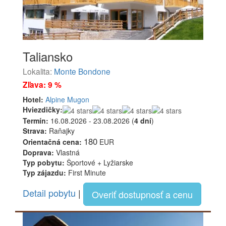
Taliansko
Lokalita:
Monte Bondone
Zľava: 9 %
Hotel:
Alpine Mugon
Hviezdičky:
Termín:
16.08.2026 - 23.08.2026 (
4 dní
)
Strava:
Raňajky
180
Orientačná cena:
EUR
Doprava:
Vlastná
Typ pobytu:
Športové + Lyžiarske
Typ zájazdu:
First Minute
Detail pobytu
|
Overiť dostupnosť a cenu