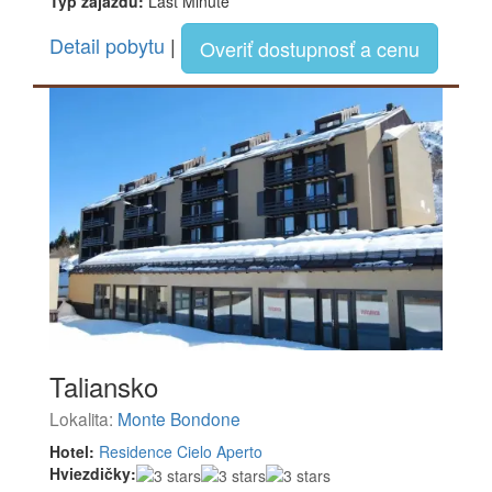
Typ zájazdu:
Last Minute
Detail pobytu
|
Overiť dostupnosť a cenu
Taliansko
Lokalita:
Monte Bondone
Hotel:
Residence Cielo Aperto
Hviezdičky: