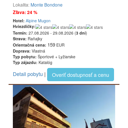
Lokalita:
Monte Bondone
Zľava: 24 %
Hotel:
Alpine Mugon
Hviezdičky:
Termín:
27.08.2026 - 29.08.2026 (
3 dní
)
Strava:
Raňajky
159
Orientačná cena:
EUR
Doprava:
Vlastná
Typ pobytu:
Športové + Lyžiarske
Typ zájazdu:
Katalóg
Detail pobytu
|
Overiť dostupnosť a cenu