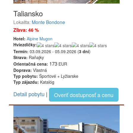
Taliansko
Lokalita:
Monte Bondone
Zľava: 46 %
Hotel:
Alpine Mugon
Hviezdičky:
Termín:
03.09.2026 - 05.09.2026 (
3 dní
)
Strava:
Raňajky
173
Orientačná cena:
EUR
Doprava:
Vlastná
Typ pobytu:
Športové + Lyžiarske
Typ zájazdu:
Katalóg
Detail pobytu
|
Overiť dostupnosť a cenu